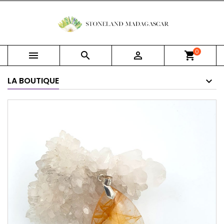
0



shopping_cart
LA BOUTIQUE