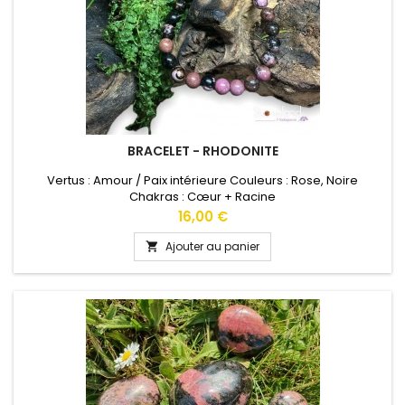
BRACELET - RHODONITE
Vertus : Amour / Paix intérieure Couleurs : Rose, Noire
Chakras : Cœur + Racine
Prix
16,00 €
Ajouter au panier
