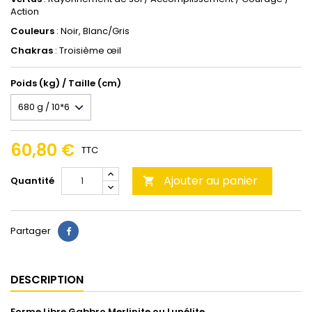
Action
Couleurs
: Noir, Blanc/Gris
Chakras
: Troisième œil
Poids (kg) / Taille (cm)
60,80 €
TTC
Ajouter au panier
Quantité

Partager
DESCRIPTION
Forme Libre Gabbro Merlinite ou Lunélite