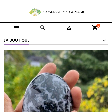
0



shopping_cart
LA BOUTIQUE