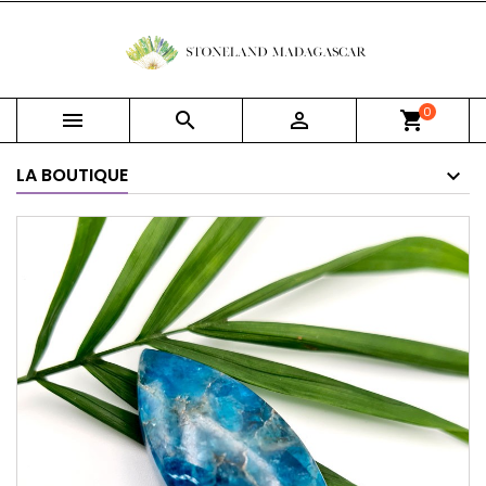
0



shopping_cart
LA BOUTIQUE