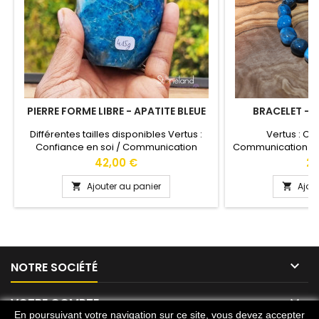
PIERRE FORME LIBRE - APATITE BLEUE
BRACELET - A
Différentes tailles disponibles Vertus :
Vertus : Co
Confiance en soi / Communication
Communication Co
Couleurs : Bleu Chakras : Gorge
:
Prix
Pri
42,00 €
23
Ajouter au panier
Ajou



NOTRE SOCIÉTÉ

VOTRE COMPTE
En poursuivant votre navigation sur ce site, vous devez accepter